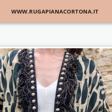
WWW.RUGAPIANACORTONA.IT