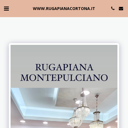
WWW.RUGAPIANACORTONA.IT