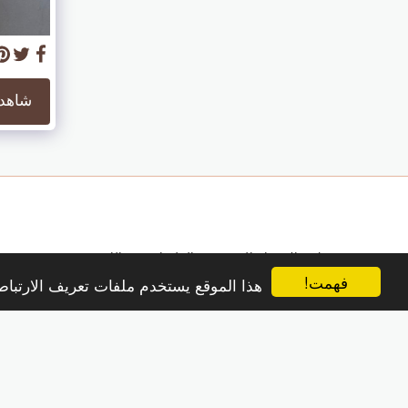
شاهد 
منزل
الاهتمام الشخصي / الجلسات عبر الإنترنت
#rugapianacortona
فهمت!
هذا الموقع يستخدم ملفات تعريف الارتب