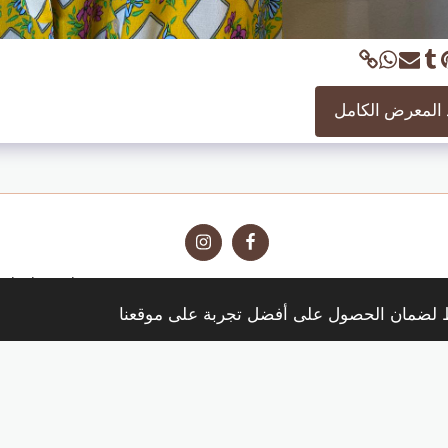
المعرض الكامل
Boutique Cortona
Boutique Montepulciano
بوتيك سيينا
إيما
اط لضمان الحصول على أفضل تجربة على موقعنا
الاشتراك
حقوق النشر © 2026 جميع الحقوق محفوظة -
WWW.RUGAPIANACORTONA.IT
الشروط
|
خصوصية
يعمل بواسطة
SITE123
-
تصميم مواقع