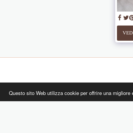
VED
HOME
PERSONAL ATTENTION / ONLINE SESS
Questo sito Web utilizza cookie per offrire una migliore 